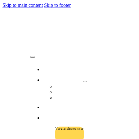
Skip to main content
Skip to footer
Über uns
Leistungen
Gewerbe- & Firmenkunden
Versicherungen
Vorsorge & Finanzierungen
Karriere
Aktuelles
Vergleichsrechner